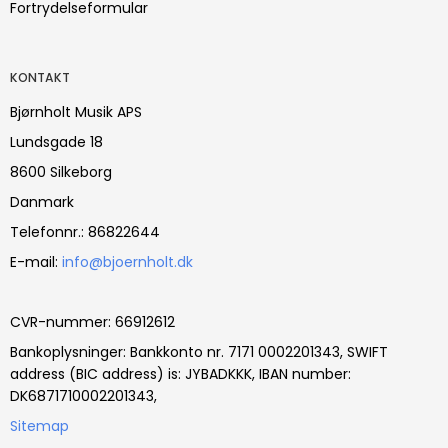
Fortrydelseformular
KONTAKT
Bjørnholt Musik APS
Lundsgade 18
8600 Silkeborg
Danmark
Telefonnr.
:
86822644
E-mail
:
info@bjoernholt.dk
CVR-nummer
:
66912612
Bankoplysninger
:
Bankkonto nr. 7171 0002201343, SWIFT
address (BIC address) is: JYBADKKK, IBAN number:
DK6871710002201343,
Sitemap