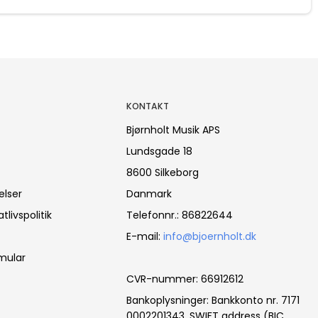
KONTAKT
Bjørnholt Musik APS
Lundsgade 18
8600 Silkeborg
elser
Danmark
tlivspolitik
Telefonnr.
:
86822644
E-mail
:
info@bjoernholt.dk
mular
CVR-nummer
:
66912612
Bankoplysninger
:
Bankkonto nr. 7171
0002201343, SWIFT address (BIC