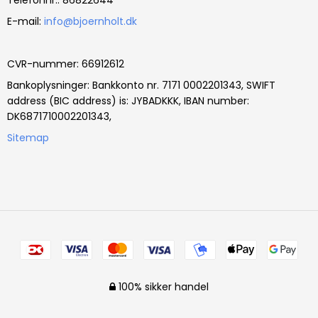
Telefonnr.
:
86822644
E-mail
:
info@bjoernholt.dk
CVR-nummer
:
66912612
Bankoplysninger
:
Bankkonto nr. 7171 0002201343, SWIFT
address (BIC address) is: JYBADKKK, IBAN number:
DK6871710002201343,
Sitemap
100% sikker handel