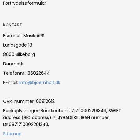
Fortrydelseformular
KONTAKT
Bjørnholt Musik APS
Lundsgade 18
8600 Silkeborg
Danmark
Telefonnr.
:
86822644
E-mail
:
info@bjoernholt.dk
CVR-nummer
:
66912612
Bankoplysninger
:
Bankkonto nr. 7171 0002201343, SWIFT
address (BIC address) is: JYBADKKK, IBAN number:
DK6871710002201343,
Sitemap