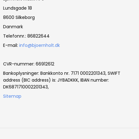
Lundsgade 18
8600 Silkeborg
Danmark
Telefonnr.
:
86822644
E-mail
:
info@bjoernholt.dk
CVR-nummer
:
66912612
Bankoplysninger
:
Bankkonto nr. 7171 0002201343, SWIFT
address (BIC address) is: JYBADKKK, IBAN number:
DK6871710002201343,
Sitemap