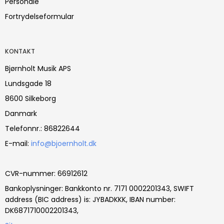
Personale
Fortrydelseformular
KONTAKT
Bjørnholt Musik APS
Lundsgade 18
8600 Silkeborg
Danmark
Telefonnr.
:
86822644
E-mail
:
info@bjoernholt.dk
CVR-nummer
:
66912612
Bankoplysninger
:
Bankkonto nr. 7171 0002201343, SWIFT
address (BIC address) is: JYBADKKK, IBAN number:
DK6871710002201343,