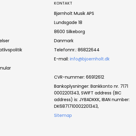
KONTAKT
Bjørnholt Musik APS
Lundsgade 18
8600 Silkeborg
elser
Danmark
tlivspolitik
Telefonnr.
:
86822644
E-mail
:
info@bjoernholt.dk
mular
CVR-nummer
:
66912612
Bankoplysninger
:
Bankkonto nr. 7171
0002201343, SWIFT address (BIC
address) is: JYBADKKK, IBAN number:
DK6871710002201343,
Sitemap