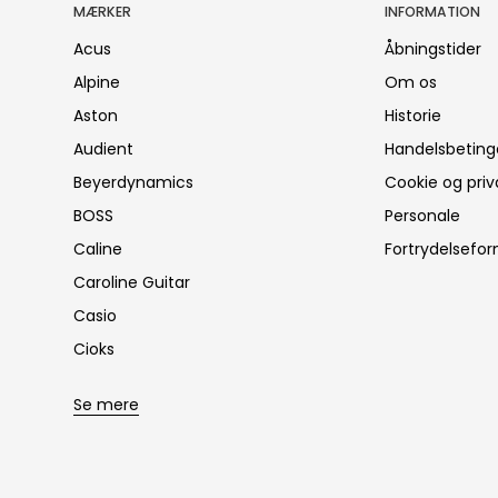
MÆRKER
INFORMATION
Acus
Åbningstider
Alpine
Om os
Aston
Historie
Audient
Handelsbeting
Beyerdynamics
Cookie og priva
BOSS
Personale
Caline
Fortrydelsefor
Caroline Guitar
Casio
Cioks
Se mere