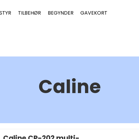
STYR
TILBEHØR
BEGYNDER
GAVEKORT
Caline
Caline CP-202 multi-