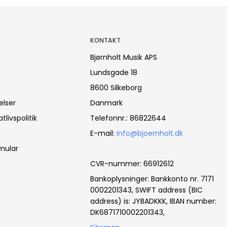
KONTAKT
Bjørnholt Musik APS
Lundsgade 18
8600 Silkeborg
elser
Danmark
tlivspolitik
Telefonnr.
:
86822644
E-mail
:
info@bjoernholt.dk
mular
CVR-nummer
:
66912612
Bankoplysninger
:
Bankkonto nr. 7171
0002201343, SWIFT address (BIC
address) is: JYBADKKK, IBAN number:
DK6871710002201343,