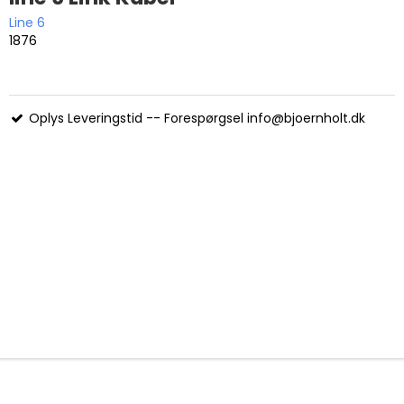
Line 6
1876
Oplys Leveringstid -- Forespørgsel info@bjoernholt.dk