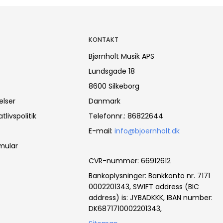
KONTAKT
Bjørnholt Musik APS
Lundsgade 18
8600 Silkeborg
elser
Danmark
tlivspolitik
Telefonnr.
:
86822644
E-mail
:
info@bjoernholt.dk
mular
CVR-nummer
:
66912612
Bankoplysninger
:
Bankkonto nr. 7171
0002201343, SWIFT address (BIC
address) is: JYBADKKK, IBAN number:
DK6871710002201343,