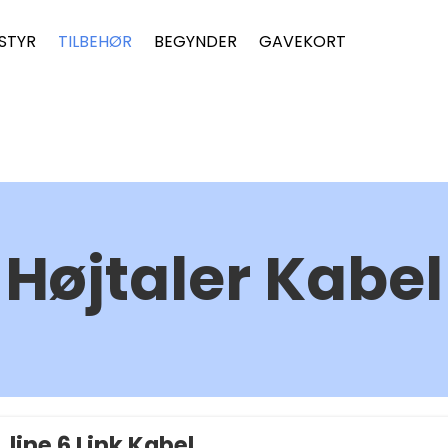
STYR
TILBEHØR
BEGYNDER
GAVEKORT
Højtaler Kabel
line 6 Link Kabel