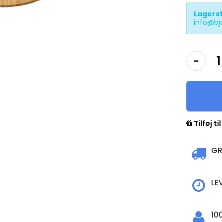
Lagers
info@bj
Tilføj ti
GR
LE
10