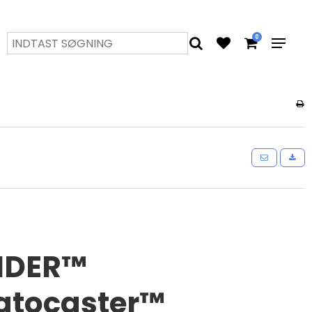
0
NDER™
atocaster™