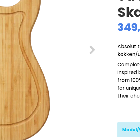
Sk
349
Absolut t
køkken/ud
Complete 
inspired 
from 100
for uniqu
their cho
Model/