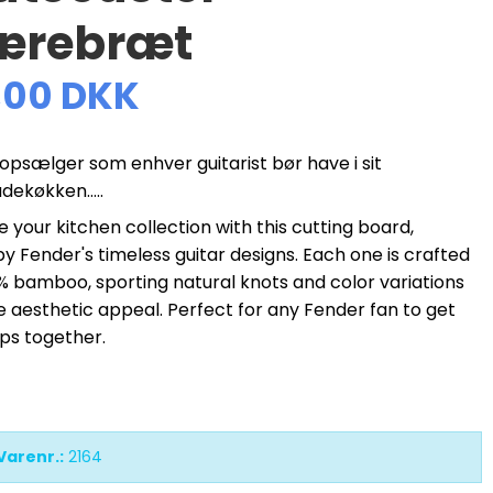
ærebræt
,00 DKK
opsælger som enhver guitarist bør have i sit
ekøkken.....
your kitchen collection with this cutting board,
by Fender's timeless guitar designs. Each one is crafted
% bamboo, sporting natural knots and color variations
e aesthetic appeal. Perfect for any Fender fan to get
ps together.
Varenr.:
2164