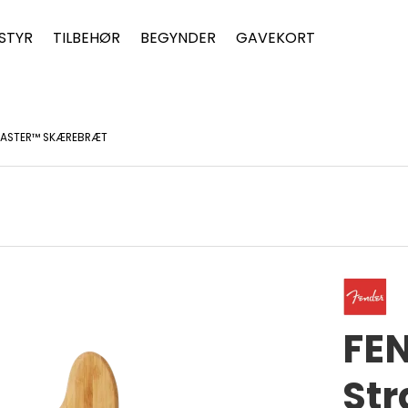
STYR
TILBEHØR
BEGYNDER
GAVEKORT
CASTER™ SKÆREBRÆT
FE
Str