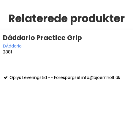
Relaterede produkter
Dáddario Practice Grip
DÁddario
2881
Oplys Leveringstid -- Forespørgsel info@bjoernholt.dk